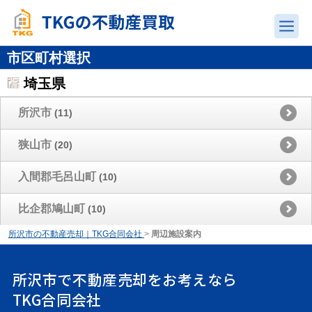
市区町村選択
埼玉県
所沢市
(11)
狭山市
(20)
入間郡毛呂山町
(10)
比企郡鳩山町
(10)
所沢市の不動産売却｜TKG合同会社
>
周辺施設案内
所沢市で不動産売却をお考えなら
TKG合同会社