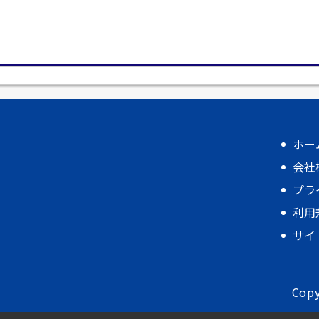
ホー
会社
プラ
利用
サイ
Copy