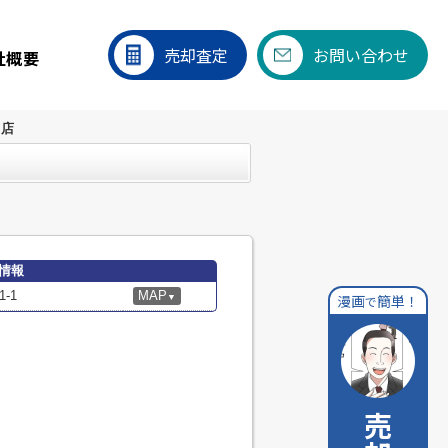
売却査定
お問い合わせ
社概要
川店
細情報
-1
MAP
漫画
簡単！
▼
で