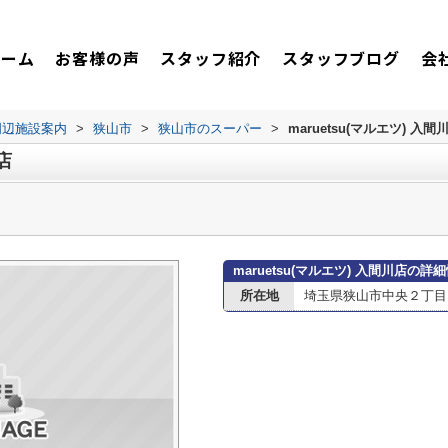
ホーム
お客様の声
スタッフ紹介
スタッフブログ
会
周辺施設案内
>
狭山市
>
狭山市のスーパー
>
maruetsu(マルエツ) 入間
店
maruetsu(マルエツ) 入間川店の詳
所在地
埼玉県狭山市中央２丁目1