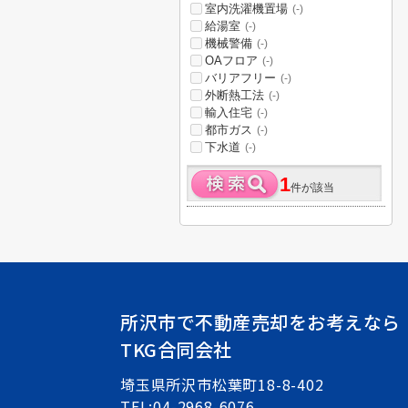
室内洗濯機置場
(-)
給湯室
(-)
機械警備
(-)
OAフロア
(-)
バリアフリー
(-)
外断熱工法
(-)
輸入住宅
(-)
都市ガス
(-)
下水道
(-)
1
件が該当
所沢市で不動産売却をお考えなら
TKG合同会社
埼玉県所沢市松葉町18-8-402
TEL:04-2968-6076