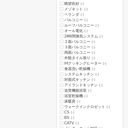
眺望良好
(-)
メゾネット
(-)
ベランダ
(-)
バルコニー
(-)
ルーフバルコニー
(-)
オール電化
(-)
24時間換気システム
(-)
２面バルコニー
(-)
３面バルコニー
(-)
両面バルコニー
(-)
外観タイル張り
(-)
IHクッキングヒーター
(-)
食器洗い乾燥機
(-)
システムキッチン
(-)
対面式キッチン
(-)
アイランドキッチン
(-)
追焚機能浴室
(-)
浴室乾燥機
(-)
床暖房
(-)
ウォークインクロゼット
(-)
CS
(-)
BS
(-)
CATV
(-)