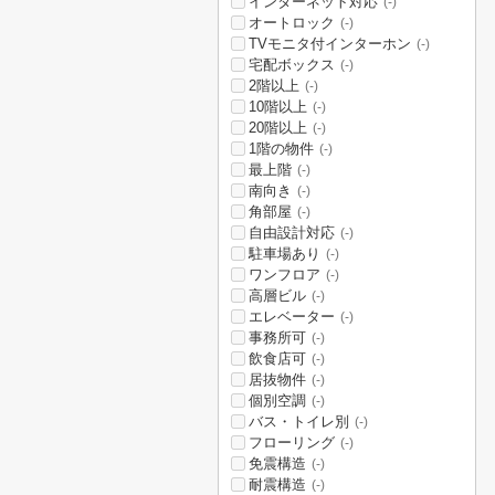
インターネット対応
(-)
オートロック
(-)
TVモニタ付インターホン
(-)
宅配ボックス
(-)
2階以上
(-)
10階以上
(-)
20階以上
(-)
1階の物件
(-)
最上階
(-)
南向き
(-)
角部屋
(-)
自由設計対応
(-)
駐車場あり
(-)
ワンフロア
(-)
高層ビル
(-)
エレベーター
(-)
事務所可
(-)
飲食店可
(-)
居抜物件
(-)
個別空調
(-)
バス・トイレ別
(-)
フローリング
(-)
免震構造
(-)
耐震構造
(-)