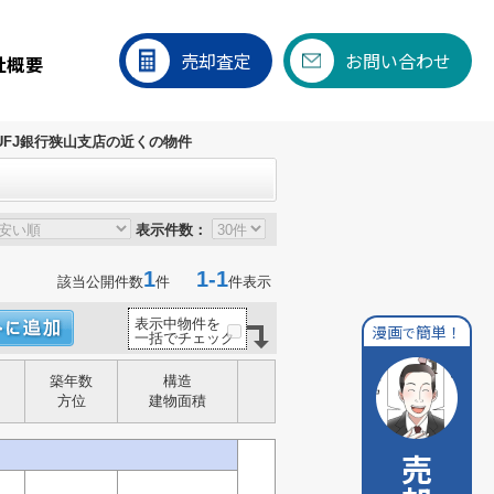
売却査定
お問い合わせ
社概要
UFJ銀行狭山支店の近くの物件
表示件数：
1
1-1
該当公開件数
件
件表示
表示中物件を
漫画
簡単！
で
一括でチェック
築年数
構造
方位
建物面積