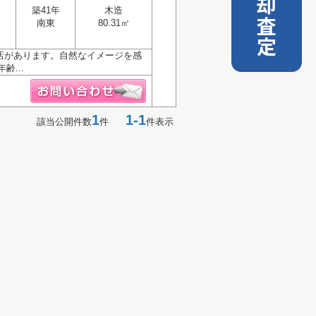
売却査定
築41年
木造
南東
80.31㎡
央店があります。自然なイメージを感
...
1
1-1
該当公開件数
件
件表示