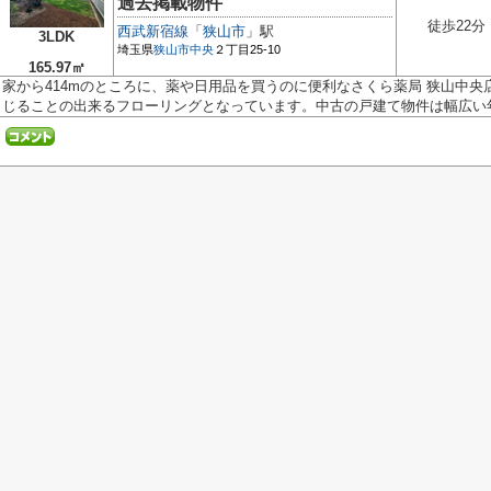
過去掲載物件
徒歩22分
西武新宿線
「
狭山市
」駅
3LDK
埼玉県
狭山市
中央
２丁目25-10
165.97㎡
家から414mのところに、薬や日用品を買うのに便利なさくら薬局 狭山中
じることの出来るフローリングとなっています。中古の戸建て物件は幅広い年齢