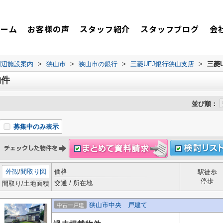
ホーム
お客様の声
スタッフ紹介
スタッフブログ
会
周辺施設案内
>
狭山市
>
狭山市の銀行
>
三菱UFJ銀行狭山支店
>
三菱
物件
並び順：
募集中のみ表示
外観
/
間取り図
価格
駅徒歩
停歩
交通 / 所在地
間取り/土地面積
狭山市中央 戸建て
中古一戸建