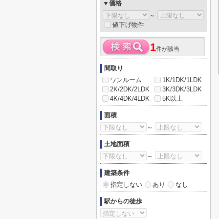
▼価格
～
値下げ物件
1
件が該当
間取り
ワンルーム
1K/1DK/1LDK
2K/2DK/2LDK
3K/3DK/3LDK
4K/4DK/4LDK
5K以上
面積
～
土地面積
～
建築条件
指定しない
あり
なし
駅からの徒歩