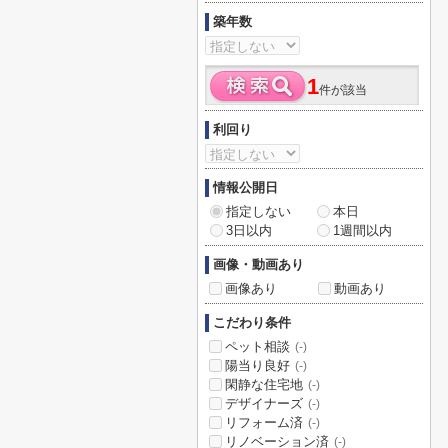
築年数
1
件が該当
利回り
情報公開日
指定しない
本日
3日以内
1週間以内
画像・動画あり
画像あり
動画あり
こだわり条件
ペット相談
(-)
陽当り良好
(-)
閑静な住宅地
(-)
デザイナーズ
(-)
リフォーム済
(-)
リノベーション済
(-)