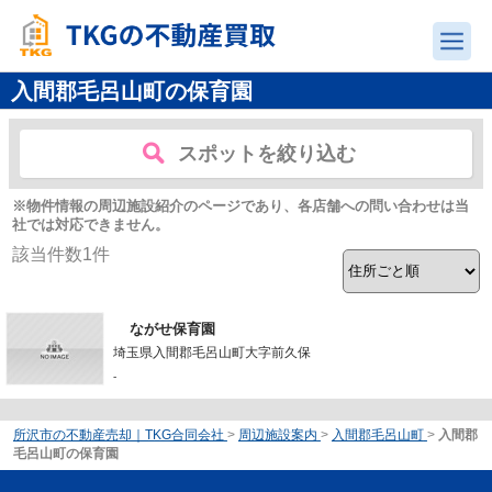
入間郡毛呂山町の保育園
スポットを絞り込む
※物件情報の周辺施設紹介のページであり、各店舗への問い合わせは当
社では対応できません。
該当件数
1
件
ながせ保育園
埼玉県入間郡毛呂山町大字前久保
-
所沢市の不動産売却｜TKG合同会社
>
周辺施設案内
>
入間郡毛呂山町
>
入間郡
毛呂山町の保育園