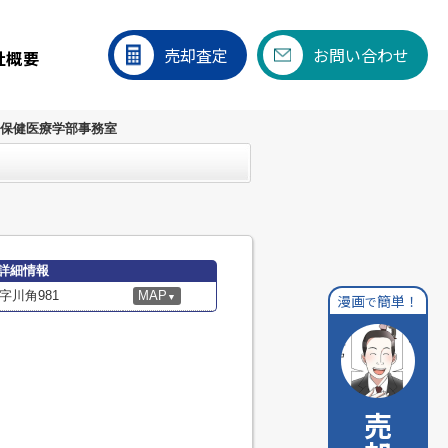
売却査定
お問い合わせ
社概要
 保健医療学部事務室
詳細情報
川角981
MAP
漫画
簡単！
▼
で