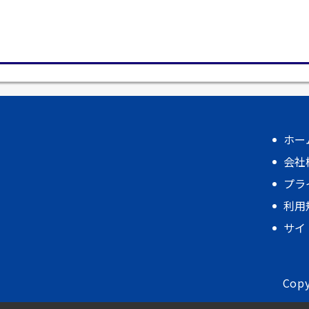
ホー
会社
プラ
利用
サイ
Copy