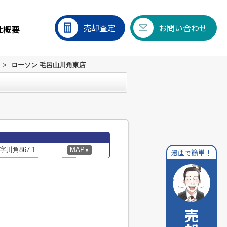
売却査定
お問い合わせ
社概要
>
ローソン 毛呂山川角東店
川角867-1
MAP
漫画
簡単！
▼
で