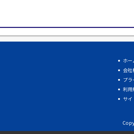
ホー
会社
プラ
利用
サイ
Copy