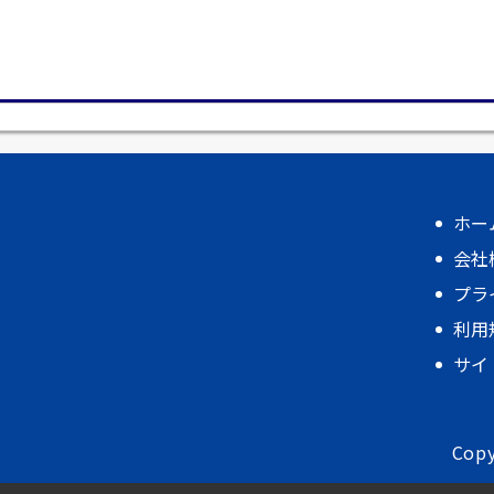
ホー
会社
プラ
利用
サイ
Copy