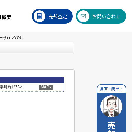
売却査定
お問い合わせ
社概要
ーサロンYOU
角1373-4
MAP
漫画
簡単！
▼
で