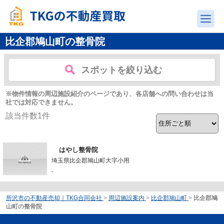
比企郡鳩山町の整骨院
スポットを絞り込む
※物件情報の周辺施設紹介のページであり、各店舗への問い合わせは当
社では対応できません。
該当件数
1
件
はやし整骨院
埼玉県比企郡鳩山町大字小用
-
所沢市の不動産売却｜TKG合同会社
>
周辺施設案内
>
比企郡鳩山町
>
比企郡鳩
山町の整骨院