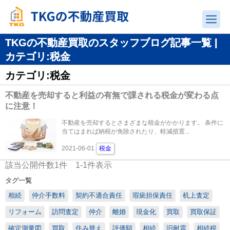
TKGの不動産買取のスタッフブログ記事一覧 |
カテゴリ:税金
カテゴリ:税金
不動産を売却すると利益の有無で課される税金が変わる点
に注意！
不動産を売却するとさまざまな税金がかかります。 条件に
当てはまれば納税が免除されたり、軽減措置...
2021-06-01
税金
該当公開件数
1
件
1-1
件表示
タグ一覧
相続
仲介手数料
契約不適合責任
瑕疵担保責任
机上査定
リフォーム
訪問査定
仲介
離婚
現金化
買取
買取保証
確定測量図
買取
住み替え
評価額
相続
旧耐震
相続税