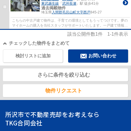
東武越生線
「
武州長瀬
」駅 徒歩41分
過去掲載物件
埼玉県
入間郡毛呂山町
大字西戸
845-27
こちらの中古戸建て物件は、子育ての環境としてもうってつけです。夢の
マイホームの購入を当社スタッフがサポートいたします。一戸建て情報を
豊富に扱っているので、まずはお気軽にご...
該当公開件数
1
件
1-1
件表示
チェックした物件をまとめて
検討リストに追加
お問い合わせ
さらに条件を絞り込む
物件リクエスト
所沢市で不動産売却をお考えなら
TKG合同会社