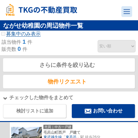
ながせ幼稚園の周辺物件一覧
募集中のみ表示
1
該当物件
件
0
販売数
件
さらに条件を絞り込む
物件リクエスト
チェックした物件をまとめて
検討リストに追加
お問い合わせ
売買｜中古一戸建
毛呂山町西戸 戸建て
東武越生線
「
東毛呂
」駅 徒歩26分