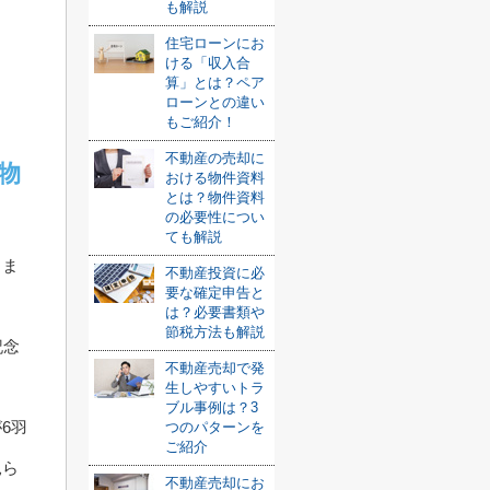
も解説
住宅ローンにお
ける「収入合
算」とは？ペア
ローンとの違い
もご紹介！
不動産の売却に
物
おける物件資料
とは？物件資料
の必要性につい
ても解説
さま
不動産投資に必
要な確定申告と
は？必要書類や
節税方法も解説
記念
不動産売却で発
生しやすいトラ
ブル事例は？3
6羽
つのパターンを
ご紹介
見ら
不動産売却にお