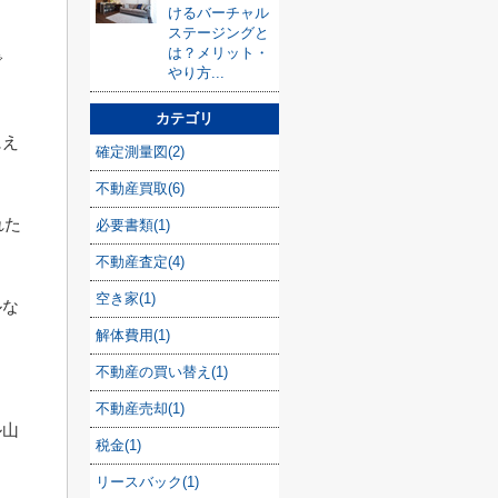
けるバーチャル
ステージングと
は？メリット・
で
やり方...
カテゴリ
にえ
確定測量図(2)
不動産買取(6)
れた
必要書類(1)
不動産査定(4)
空き家(1)
ルな
解体費用(1)
不動産の買い替え(1)
ッ
不動産売却(1)
ル山
税金(1)
。
リースバック(1)