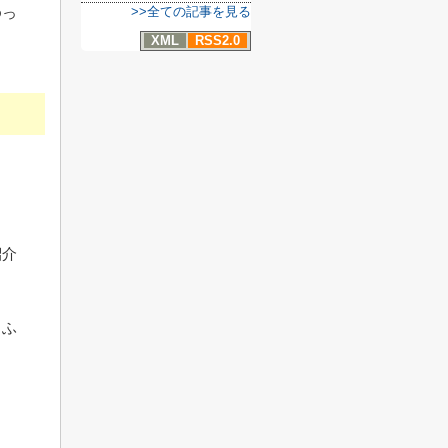
ゆっ
>>全ての記事を見る
XML
RSS2.0
紹介
とふ
さ