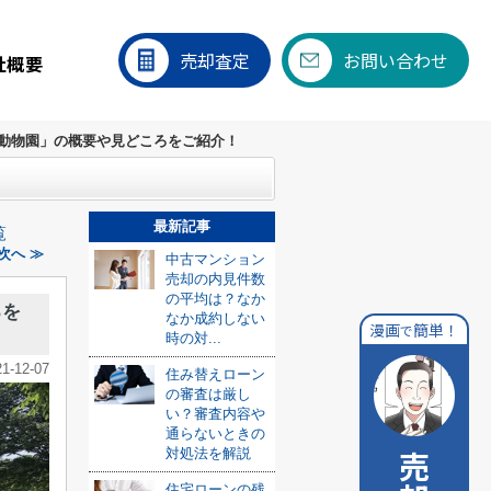
売却査定
お問い合わせ
社概要
動物園」の概要や見どころをご紹介！
最新記事
覧
次へ ≫
中古マンション
売却の内見件数
の平均は？なか
ろを
なか成約しない
漫画
簡単！
で
時の対...
21-12-07
住み替えローン
の審査は厳し
い？審査内容や
通らないときの
対処法を解説
住宅ローンの残