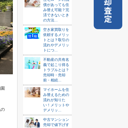
売却査定
債があっても住
み替え可能？完
済できないとき
の方法...
空き家買取りを
依頼するメリッ
トとは？取引の
流れやデメリッ
トにつ...
不動産の共有名
義で起こり得る
トラブルとは？
売却時・売却
前・相続...
物園
マイホームを住
み替えるための
流れが知りた
い！メリットや
気の
デメリッ...
中古マンション
売却で値下げす