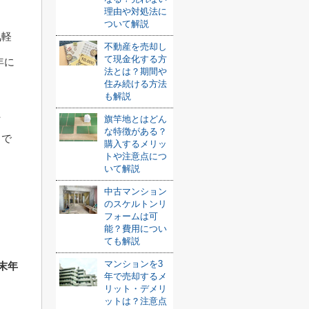
。
理由や対処法に
ついて解説
気軽
不動産を売却し
て現金化する方
年に
法とは？期間や
住み続ける方法
も解説
た
旗竿地とはどん
な特徴がある？
トで
購入するメリッ
トや注意点につ
いて解説
中古マンション
のスケルトンリ
フォームは可
能？費用につい
ても解説
マンションを3
末年
年で売却するメ
リット・デメリ
ットは？注意点