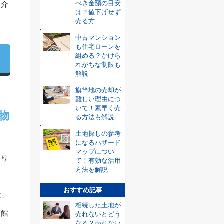
べき金額の目安
紹介
は？値下げせず
売る方...
中古マンション
も住宅ローンを
組める？かけら
れがちな制限も
解説
旗竿地の売却が
難しい理由につ
いて！素早く売
物
る方法も解説
土地探しの参考
になるハザード
マップについ
おり
て！有効な活用
方法を解説
おすすめ記事
は、
相続した土地が
育館
売れないとどう
なる？売れない