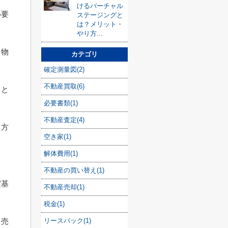
けるバーチャル
必要
ステージングと
は？メリット・
やり方...
る物
カテゴリ
確定測量図(2)
不動産買取(6)
」と
必要書類(1)
不動産査定(4)
る方
空き家(1)
解体費用(1)
不動産の買い替え(1)
震基
不動産売却(1)
税金(1)
リースバック(1)
、売