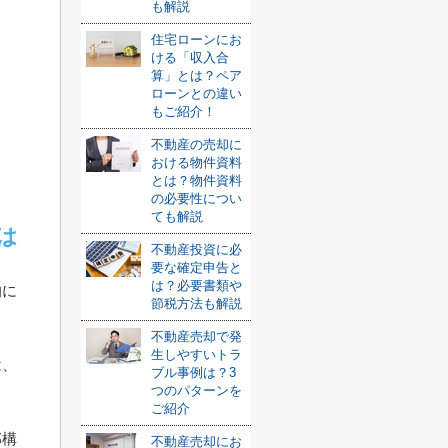
も解説
住宅ローンにお
ける「収入合
算」とは？ペア
ローンとの違い
もご紹介！
不動産の売却に
おける物件資料
とは？物件資料
の必要性につい
ても解説
は
不動産投資に必
要な確定申告と
は？必要書類や
的に
節税方法も解説
不動産売却で発
生しやすいトラ
は、
ブル事例は？3
つのパターンを
ご紹介
部構
不動産売却にお