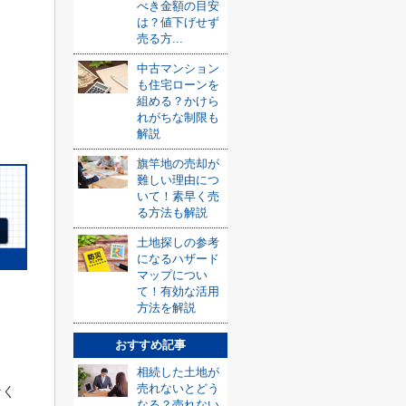
べき金額の目安
は？値下げせず
売る方...
中古マンション
も住宅ローンを
組める？かけら
れがちな制限も
解説
旗竿地の売却が
難しい理由につ
いて！素早く売
る方法も解説
土地探しの参考
になるハザード
マップについ
て！有効な活用
方法を解説
おすすめ記事
相続した土地が
売れないとどう
なく
なる？売れない