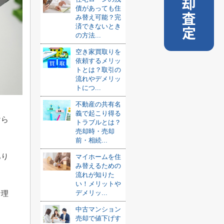
売却査定
債があっても住
み替え可能？完
済できないとき
の方法...
空き家買取りを
依頼するメリッ
トとは？取引の
流れやデメリッ
トにつ...
不動産の共有名
義で起こり得る
けら
トラブルとは？
売却時・売却
前・相続...
あり
マイホームを住
み替えるための
流れが知りた
い！メリットや
デメリッ...
な理
中古マンション
売却で値下げす