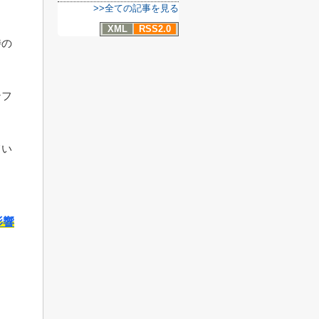
>>全ての記事を見る
XML
RSS2.0
時の
ンフ
てい
影響