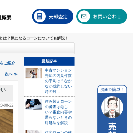
売却査定
お問い合わせ
社概要
とは？気になるローンについても解説！
最新記事
をご紹介
中古マンション
｜次へ ≫
売却の内見件数
の平均は？なか
なか成約しない
漫画
簡単！
で
つい
時の対...
住み替えローン
23-08-22
の審査は厳し
い？審査内容や
通らないときの
対処法を解説
住宅ローンの残