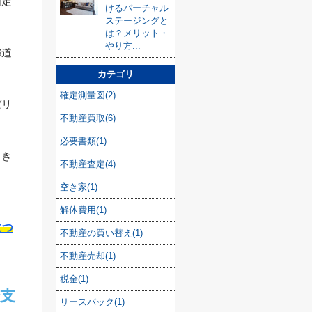
固定
けるバーチャル
ステージングと
は？メリット・
やり方...
都道
カテゴリ
確定測量図(2)
ばリ
不動産買取(6)
必要書類(1)
てき
不動産査定(4)
空き家(1)
解体費用(1)
につ
不動産の買い替え(1)
不動産売却(1)
税金(1)
支
リースバック(1)