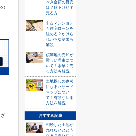
べき金額の目安
かの
は？値下げせず
売る方...
中古マンション
も住宅ローンを
組める？かけら
れがちな制限も
解説
旗竿地の売却が
難しい理由につ
いて！素早く売
る方法も解説
土地探しの参考
になるハザード
マップについ
て！有効な活用
方法を解説
まざ
おすすめ記事
相続した土地が
売れないとどう
なる？売れない