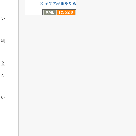
>>全ての記事を見る
XML
RSS2.0
ーン
を利
る金
こと
てい
ょ