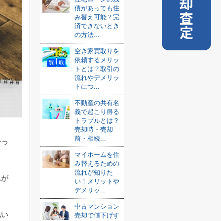
売却査定
債があっても住
み替え可能？完
済できないとき
の方法...
空き家買取りを
依頼するメリッ
トとは？取引の
流れやデメリッ
トにつ...
不動産の共有名
義で起こり得る
トラブルとは？
売却時・売却
前・相続...
かっ
マイホームを住
み替えるための
流れが知りた
れが
い！メリットや
デメリッ...
中古マンション
払い
売却で値下げす