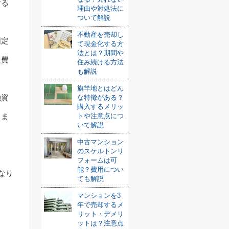
する
理由や対処法に
ついて解説
不動産を売却し
固定
て現金化する方
法とは？期間や
士費
住み続ける方法
も解説
旗竿地とはどん
融資
な特徴がある？
購入するメリッ
トや注意点につ
りま
いて解説
中古マンション
のスケルトンリ
フォームは可
能？費用につい
になり
ても解説
マンションを3
年で売却するメ
リット・デメリ
ットは？注意点