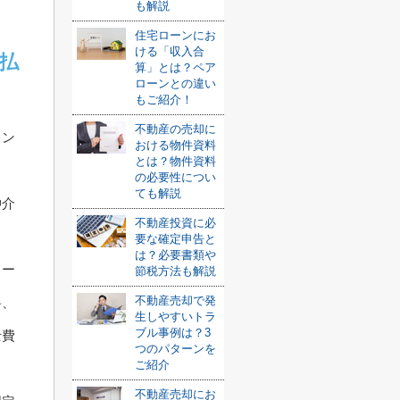
も解説
住宅ローンにお
ける「収入合
払
算」とは？ペア
ローンとの違い
もご紹介！
不動産の売却に
ミン
おける物件資料
とは？物件資料
の必要性につい
ても解説
仲介
不動産投資に必
要な確定申告と
は？必要書類や
ロー
節税方法も解説
不動産売却で発
料、
生しやすいトラ
ブル事例は？3
士費
つのパターンを
ご紹介
不動産売却にお