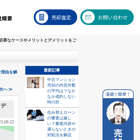
売却査定
お問い合わせ
社概要
必要なケースやメリットとデメリットをご
最新記事
な理由を解
中古マンション
売却の内見件数
次へ ≫
の平均は？なか
漫画
簡単！
で
なか成約しない
時の対...
とデ
住み替えローン
の審査は厳し
23-08-22
い？審査内容や
通らないときの
対処法を解説