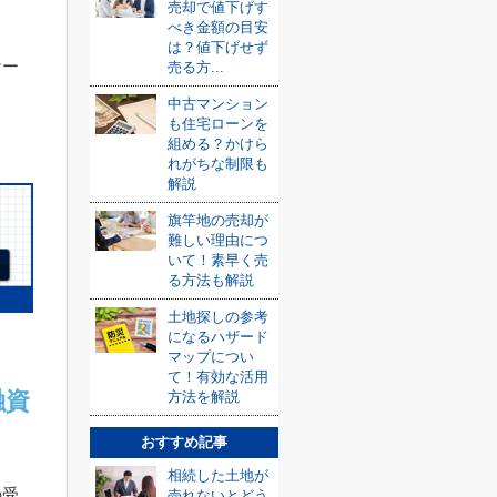
売却で値下げす
べき金額の目安
は？値下げせず
ケー
売る方...
中古マンション
も住宅ローンを
組める？かけら
れがちな制限も
解説
旗竿地の売却が
難しい理由につ
いて！素早く売
る方法も解説
土地探しの参考
になるハザード
マップについ
て！有効な活用
融資
方法を解説
おすすめ記事
相続した土地が
の受
売れないとどう