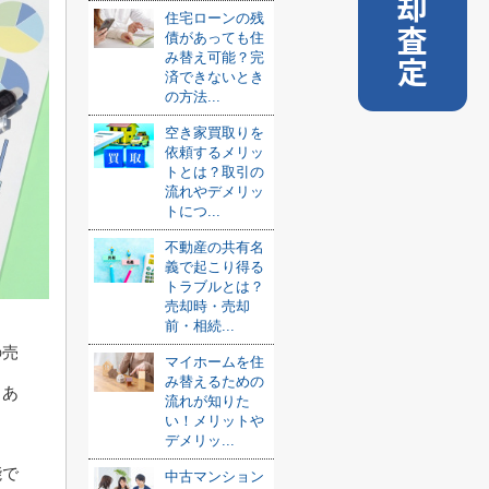
売却査定
住宅ローンの残
債があっても住
み替え可能？完
済できないとき
の方法...
空き家買取りを
依頼するメリッ
トとは？取引の
流れやデメリッ
トにつ...
不動産の共有名
義で起こり得る
トラブルとは？
売却時・売却
前・相続...
の売
マイホームを住
み替えるための
まあ
流れが知りた
い！メリットや
デメリッ...
能で
中古マンション