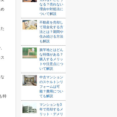
なる？売れない
ため
理由や対処法に
ついて解説
不動産を売却し
て現金化する方
した
法とは？期間や
住み続ける方法
も解説
や、
旗竿地とはどん
な特徴がある？
ース
購入するメリッ
トや注意点につ
いて解説
はな
中古マンション
のスケルトンリ
フォームは可
能？費用につい
も特
ても解説
マンションを3
年で売却するメ
リット・デメリ