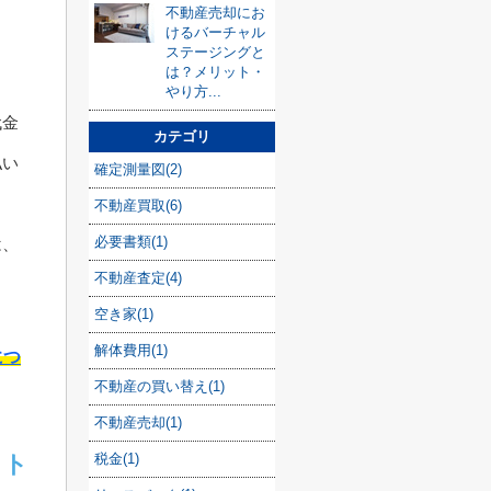
不動産売却にお
けるバーチャル
ま
ステージングと
は？メリット・
やり方...
代金
カテゴリ
払い
確定測量図(2)
不動産買取(6)
必要書類(1)
は、
不動産査定(4)
空き家(1)
解体費用(1)
につ
不動産の買い替え(1)
不動産売却(1)
税金(1)
ット