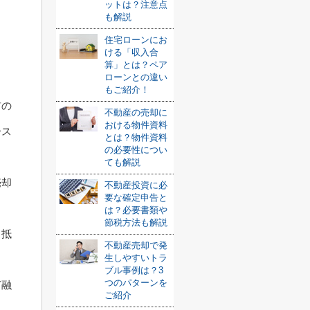
ットは？注意点
も解説
住宅ローンにお
ける「収入合
算」とは？ペア
ローンとの違い
もご紹介！
前の
不動産の売却に
おける物件資料
ース
とは？物件資料
の必要性につい
ても解説
売却
不動産投資に必
要な確定申告と
は？必要書類や
節税方法も解説
、抵
不動産売却で発
生しやすいトラ
ブル事例は？3
つのパターンを
ぎ融
ご紹介