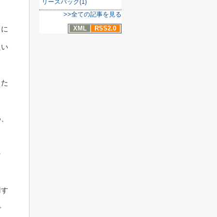
リースバック(1)
>>全ての記事を見る
XML
RSS2.0
スに
良い
るた
め、
な
用す
で