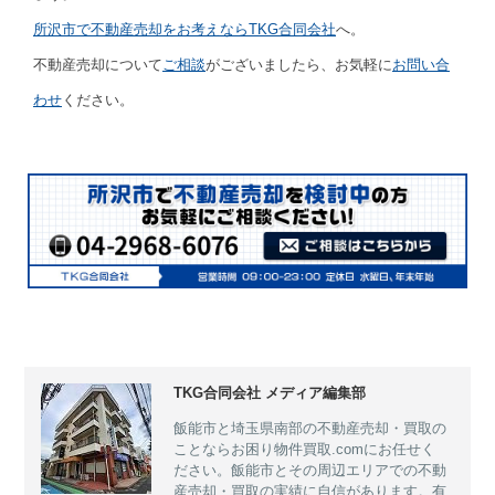
所沢市で不動産売却をお考えならTKG合同会社
へ。
不動産売却について
ご相談
がございましたら、お気軽に
お問い合
わせ
ください。
TKG合同会社 メディア編集部
飯能市と埼玉県南部の不動産売却・買取の
ことならお困り物件買取.comにお任せく
ださい。飯能市とその周辺エリアでの不動
産売却・買取の実績に自信があります。有