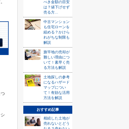
す。
べき金額の目安
は？値下げせず
売る方...
中古マンション
も住宅ローンを
組める？かけら
れがちな制限も
解説
旗竿地の売却が
難しい理由につ
いて！素早く売
る方法も解説
土地探しの参考
になるハザード
マップについ
て！有効な活用
につ
方法を解説
おすすめ記事
ンシ
相続した土地が
売れないとどう
なる？売れない