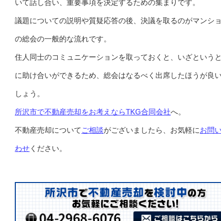
いて話し合い、重要事項を決定するための集まりです。
議題についての説明や質疑応答の後、決議を取るのがマンシ
の総会の一般的な流れです。
住人同士のコミュニケーションを取っておくと、いざという
に助け合いができるため、総会はなるべく出席したほうが良
しょう。
所沢市で不動産売却をお考えならTKG合同会社
へ。
不動産売却について
ご相談
がございましたら、お気軽に
お問
わせ
ください。