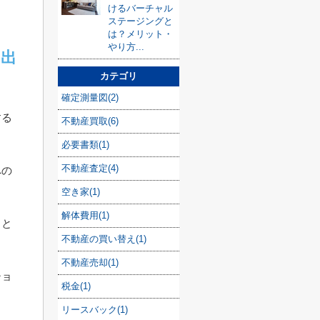
けるバーチャル
ステージングと
は？メリット・
やり方...
に出
カテゴリ
確定測量図(2)
する
不動産買取(6)
必要書類(1)
不動産査定(4)
への
空き家(1)
解体費用(1)
こと
不動産の買い替え(1)
不動産売却(1)
ショ
税金(1)
リースバック(1)