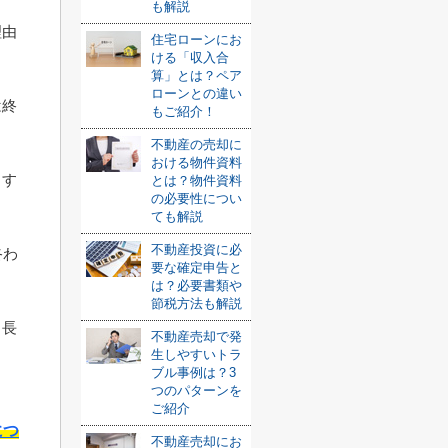
も解説
理由
住宅ローンにお
ける「収入合
算」とは？ペア
ローンとの違い
は終
もご紹介！
不動産の売却に
おける物件資料
ます
とは？物件資料
の必要性につい
ても解説
不動産投資に必
終わ
要な確定申告と
は？必要書類や
節税方法も解説
、長
不動産売却で発
生しやすいトラ
ブル事例は？3
つのパターンを
ご紹介
につ
不動産売却にお