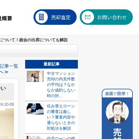
売却査定
お問い合わせ
社概要
について！総会の出席についても解説
最新記事
記事一覧
へ ≫
中古マンション
売却の内見件数
の平均は？なか
つい
なか成約しない
漫画
簡単！
で
時の対...
24-10-08
住み替えローン
の審査は厳し
い？審査内容や
通らないときの
対処法を解説
住宅ローンの残