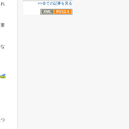
>>全ての記事を見る
され
XML
RSS2.0
重要
時な
いポ
につ