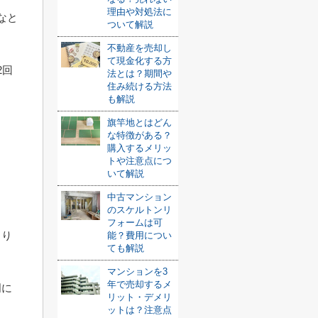
理由や対処法に
なと
ついて解説
不動産を売却し
て現金化する方
2回
法とは？期間や
住み続ける方法
も解説
旗竿地とはどん
な特徴がある？
購入するメリッ
トや注意点につ
いて解説
中古マンション
のスケルトンリ
フォームは可
まり
能？費用につい
ても解説
マンションを3
年で売却するメ
明に
リット・デメリ
ットは？注意点