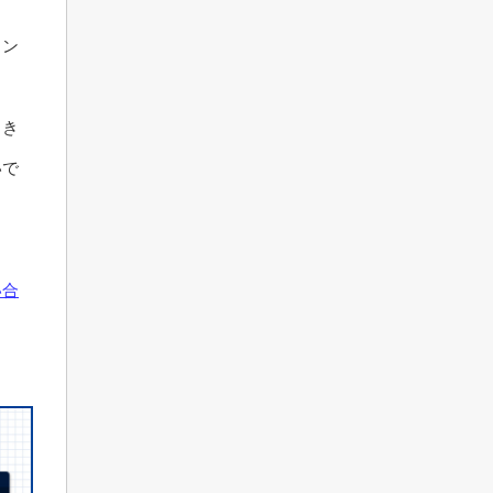
ョン
とき
いで
い合