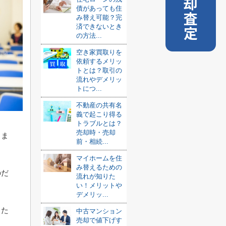
売却査定
債があっても住
み替え可能？完
済できないとき
の方法...
空き家買取りを
依頼するメリッ
トとは？取引の
流れやデメリッ
トにつ...
不動産の共有名
義で起こり得る
トラブルとは？
売却時・売却
りま
前・相続...
マイホームを住
み替えるための
のだ
流れが知りた
い！メリットや
デメリッ...
した
中古マンション
売却で値下げす