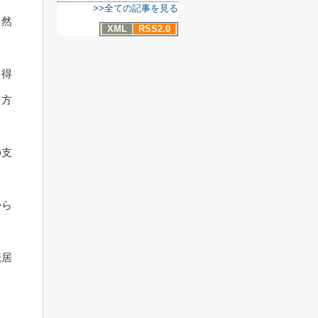
>>全ての記事を見る
当然
XML
RSS2.0
を得
る方
の支
から
転居