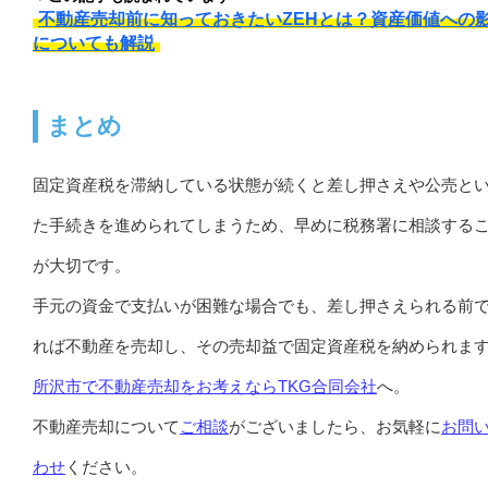
不動産売却前に知っておきたいZEHとは？資産価値への
についても解説
まとめ
固定資産税を滞納している状態が続くと差し押さえや公売と
た手続きを進められてしまうため、早めに税務署に相談する
が大切です。
手元の資金で支払いが困難な場合でも、差し押さえられる前
れば不動産を売却し、その売却益で固定資産税を納められま
所沢市で不動産売却をお考えならTKG合同会社
へ。
不動産売却について
ご相談
がございましたら、お気軽に
お問
わせ
ください。