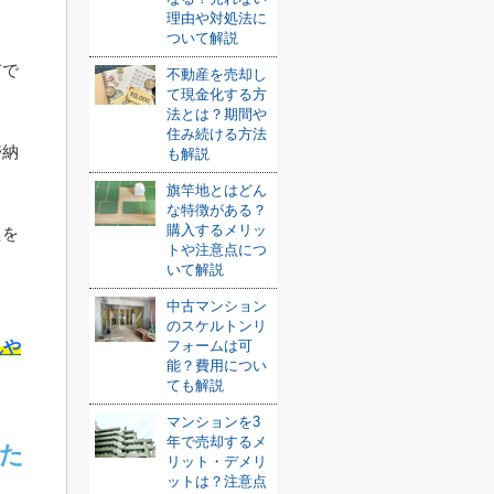
理由や対処法に
ついて解説
有で
不動産を売却し
て現金化する方
法とは？期間や
住み続ける方法
滞納
も解説
旗竿地とはどん
な特徴がある？
購入するメリッ
えを
トや注意点につ
いて解説
中古マンション
のスケルトンリ
れや
フォームは可
能？費用につい
ても解説
マンションを3
年で売却するメ
た
リット・デメリ
ットは？注意点