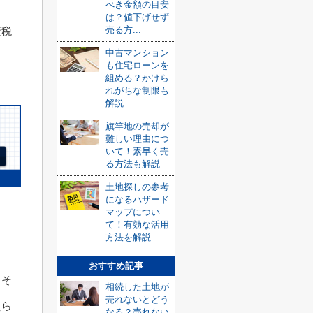
べき金額の目安
は？値下げせず
売る方...
産税
中古マンション
。
も住宅ローンを
組める？かけら
れがちな制限も
解説
旗竿地の売却が
難しい理由につ
いて！素早く売
る方法も解説
土地探しの参考
になるハザード
マップについ
て！有効な活用
方法を解説
おすすめ記事
、そ
相続した土地が
売れないとどう
えら
なる？売れない