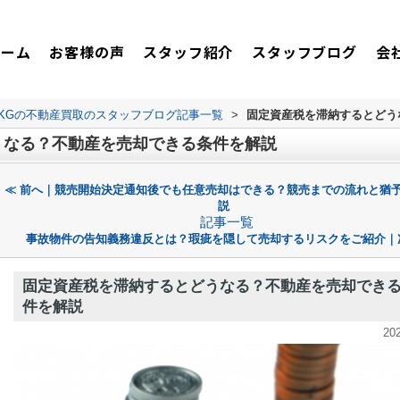
ホーム
お客様の声
スタッフ紹介
スタッフブログ
会
TKGの不動産買取のスタッフブログ記事一覧
>
固定資産税を滞納するとどう
うなる？不動産を売却できる条件を解説
≪ 前へ｜競売開始決定通知後でも任意売却はできる？競売までの流れと猶
説
記事一覧
事故物件の告知義務違反とは？瑕疵を隠して売却するリスクをご紹介｜
固定資産税を滞納するとどうなる？不動産を売却でき
件を解説
20