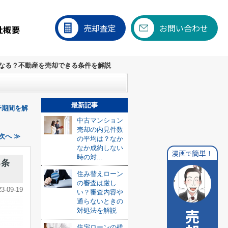
売却査定
お問い合わせ
社概要
なる？不動産を売却できる条件を解説
最新記事
予期間を解
中古マンション
売却の内見件数
次へ ≫
の平均は？なか
なか成約しない
漫画
簡単！
で
時の対...
る条
住み替えローン
の審査は厳し
23-09-19
い？審査内容や
通らないときの
対処法を解説
住宅ローンの残