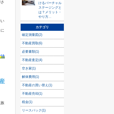
押さ
けるバーチャル
ステージングと
は？メリット・
やり方...
用い
カテゴリ
うに
確定測量図(2)
不動産買取(6)
必要書類(1)
方法
不動産査定(4)
空き家(1)
解体費用(1)
産
不動産の買い替え(1)
不動産売却(1)
税金(1)
親族
リースバック(1)