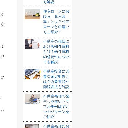
も解説
住宅ローンにお
ます
ける「収入合
算」とは？ペア
く変
ローンとの違い
もご紹介！
不動産の売却に
後す
おける物件資料
とは？物件資料
ませ
の必要性につい
ても解説
不動産投資に必
要な確定申告と
りに
は？必要書類や
節税方法も解説
不動産売却で発
の
生しやすいトラ
ブル事例は？3
しょ
つのパターンを
ご紹介
不動産売却にお