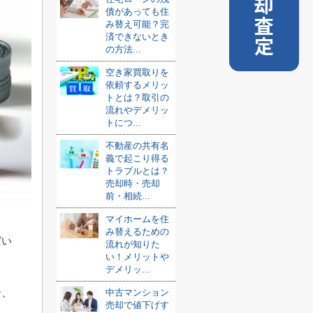
売却査定
債があっても住
み替え可能？完
済できないとき
の方法...
空き家買取りを
依頼するメリッ
トとは？取引の
流れやデメリッ
トにつ...
不動産の共有名
義で起こり得る
トラブルとは？
売却時・売却
前・相続...
マイホームを住
み替えるための
ばい
流れが知りた
い！メリットや
デメリッ...
合、
中古マンション
売却で値下げす