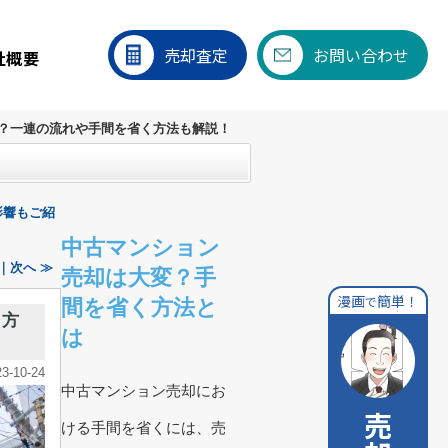
売却査定
お問い合わせ
社概要
？一連の流れや手間を省く方法も解説！
影響もご紹
中古マンション
｜次へ ≫
売却は大変？手
漫画
簡単！
で
間を省く方法と
く方
は
23-10-24
中古マンション売却にお
ける手間を省くには、売