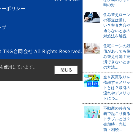
時の対...
シーポリシー
住み替えローン
の審査は厳し
い？審査内容や
ップ
通らないときの
対処法を解説
住宅ローンの残
t TKG合同会社 All Rights Reserved.
債があっても住
み替え可能？完
済できないとき
）を使用しています。
の方法...
閉じる
空き家買取りを
依頼するメリッ
トとは？取引の
流れやデメリッ
トにつ...
不動産の共有名
義で起こり得る
トラブルとは？
売却時・売却
前・相続...