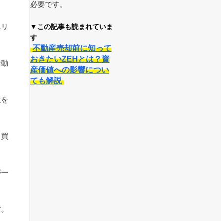
必要です。
エリ
▼この記事も読まれていま
す
不動産売却前に知って
おきたいZEHとは？資
活動
産価値への影響につい
ても解説
社を
・買
が一
す。