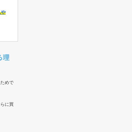
れや
る理
いためで
さらに買