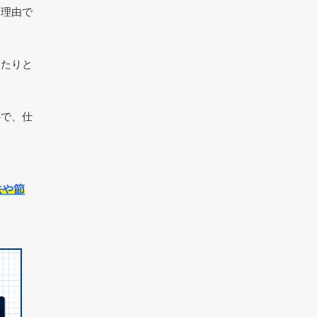
る理由で
えたりと
ので、仕
法や節